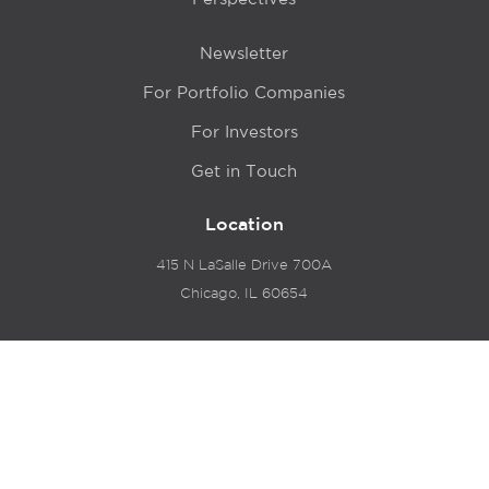
Newsletter
For Portfolio Companies
For Investors
Get in Touch
Location
415 N LaSalle Drive 700A
Chicago, IL 60654
© 2024 Hyde Park Venture Partners |
Terms of Service
& Privacy Policy