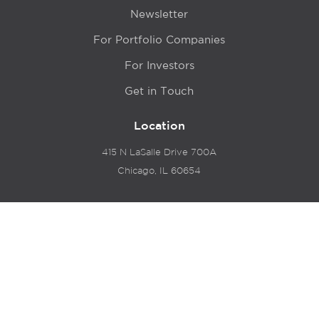
Newsletter
For Portfolio Companies
For Investors
Get in Touch
Location
415 N LaSalle Drive 700A
Chicago, IL 60654
© 2024 Hyde Park Venture Partners |
Terms of Service
& Privacy Policy