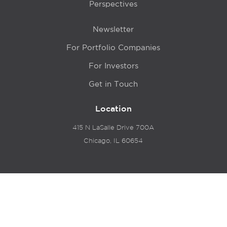
Perspectives
Newsletter
For Portfolio Companies
For Investors
Get in Touch
Location
415 N LaSalle Drive 700A
Chicago, IL 60654
© 2024 Hyde Park Venture Partners |
Terms of Service
& Privacy Policy